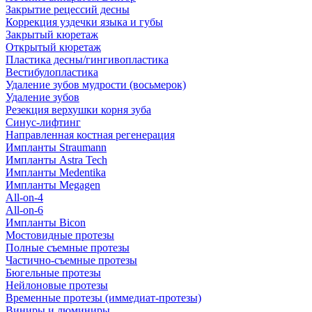
Закрытие рецессий десны
Коррекция уздечки языка и губы
Закрытый кюретаж
Открытый кюретаж
Пластика десны/гингивопластика
Вестибулопластика
Удаление зубов мудрости (восьмерок)
Удаление зубов
Резекция верхушки корня зуба
Синус-лифтинг
Направленная костная регенерация
Импланты Straumann
Импланты Astra Tech
Импланты Medentika
Импланты Megagen
All-on-4
All-on-6
Импланты Bicon
Мостовидные протезы
Полные съемные протезы
Частично-съемные протезы
Бюгельные протезы
Нейлоновые протезы
Временные протезы (иммедиат-протезы)
Виниры и люминиры