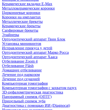
Керамические вкладки E-Max
Металлокерамические коронки
Циркониевые коронки
Коронки на имплантах
Металлические брекеты
Керамические брекеты
Сапфировые брекеты
Элайнеры
Ортодонтический аппарат Твин Блок
Установка минивинтов
Исправление прикуса у детей
Ортодонтический аппарат Марко Росса
Ортодонтический аппарат Хааса
Отбеливание Zoom 4
Отбеливание Fläsh
Домашнее отбеливание
Лечение под наркозом
Лечение под седацией
Компьютерная томография
Компьютерная томография с захватом пазух
3D-цефалометрическая диагностика
Панорамный снимок (ОПТГ)
Прицельный снимок зуба
Диагностика с помощью ИИ (Diagnocat)
Интраоральное сканирование