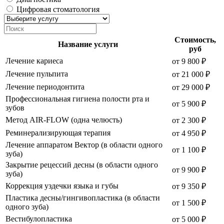
Цифровая стоматология
Стоимость,
Название услуги
руб
Лечение кариеса
от 9 800 ₽
Лечение пульпита
от 21 000 ₽
Лечение периодонтита
от 29 000 ₽
Профессиональная гигиена полости рта и
от 5 900 ₽
зубов
Метод AIR-FLOW (одна челюсть)
от 2 300 ₽
Реминерализирующая терапия
от 4 950 ₽
Лечение аппаратом Вектор (в области одного
от 1 100 ₽
зуба)
Закрытие рецессий десны (в области одного
от 9 900 ₽
зуба)
Коррекция уздечки языка и губы
от 9 350 ₽
Пластика десны/гингивопластика (в области
от 1 500 ₽
одного зуба)
Вестибулопластика
от 5 000 ₽