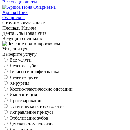
Все специалисты
Аршба Нона
В
Омариевна
Cтоматолог-терапевт
C
Площадь Ильича
С
Дента Эль Новая Рига
Д
Ведущий специалист
В
Услуги и цены
Выберите услугу
Все услуги
Лечение зубов
Гигиена и профилактика
Лечение десен
Хирургия
Костно-пластические операции
Имплантация
Протезирование
Эстетическая стоматология
Исправление прикуса
Отбеливание зубов
Детская стоматология
Диагностика