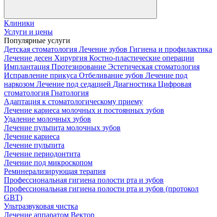
Клиники
Услуги и цены
Популярные услуги
Детская стоматология
Лечение зубов
Гигиена и профилактика
Лечение десен
Хирургия
Костно-пластические операции
Имплантация
Протезирование
Эстетическая стоматология
Исправление прикуса
Отбеливание зубов
Лечение под
наркозом
Лечение под седацией
Диагностика
Цифровая
стоматология
Гнатология
Адаптация к стоматологическому приему
Лечение кариеса молочных и постоянных зубов
Удаление молочных зубов
Лечение пульпита молочных зубов
Лечение кариеса
Лечение пульпита
Лечение периодонтита
Лечение под микроскопом
Реминерализирующая терапия
Профессиональная гигиена полости рта и зубов
Профессиональная гигиена полости рта и зубов (протокол
GBT)
Ультразвуковая чистка
Лечение аппаратом Вектор