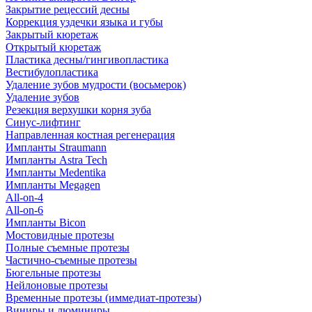
Закрытие рецессий десны
Коррекция уздечки языка и губы
Закрытый кюретаж
Открытый кюретаж
Пластика десны/гингивопластика
Вестибулопластика
Удаление зубов мудрости (восьмерок)
Удаление зубов
Резекция верхушки корня зуба
Синус-лифтинг
Направленная костная регенерация
Импланты Straumann
Импланты Astra Tech
Импланты Medentika
Импланты Megagen
All-on-4
All-on-6
Импланты Bicon
Мостовидные протезы
Полные съемные протезы
Частично-съемные протезы
Бюгельные протезы
Нейлоновые протезы
Временные протезы (иммедиат-протезы)
Виниры и люминиры