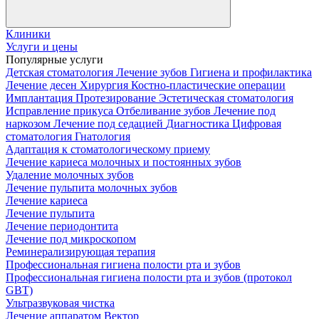
Клиники
Услуги и цены
Популярные услуги
Детская стоматология
Лечение зубов
Гигиена и профилактика
Лечение десен
Хирургия
Костно-пластические операции
Имплантация
Протезирование
Эстетическая стоматология
Исправление прикуса
Отбеливание зубов
Лечение под
наркозом
Лечение под седацией
Диагностика
Цифровая
стоматология
Гнатология
Адаптация к стоматологическому приему
Лечение кариеса молочных и постоянных зубов
Удаление молочных зубов
Лечение пульпита молочных зубов
Лечение кариеса
Лечение пульпита
Лечение периодонтита
Лечение под микроскопом
Реминерализирующая терапия
Профессиональная гигиена полости рта и зубов
Профессиональная гигиена полости рта и зубов (протокол
GBT)
Ультразвуковая чистка
Лечение аппаратом Вектор