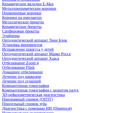
Керамические вкладки E-Max
Металлокерамические коронки
Циркониевые коронки
Коронки на имплантах
Металлические брекеты
Керамические брекеты
Сапфировые брекеты
Элайнеры
Ортодонтический аппарат Твин Блок
Установка минивинтов
Исправление прикуса у детей
Ортодонтический аппарат Марко Росса
Ортодонтический аппарат Хааса
Отбеливание Zoom 4
Отбеливание Fläsh
Домашнее отбеливание
Лечение под наркозом
Лечение под седацией
Компьютерная томография
Компьютерная томография с захватом пазух
3D-цефалометрическая диагностика
Панорамный снимок (ОПТГ)
Прицельный снимок зуба
Диагностика с помощью ИИ (Diagnocat)
Интраоральное сканирование