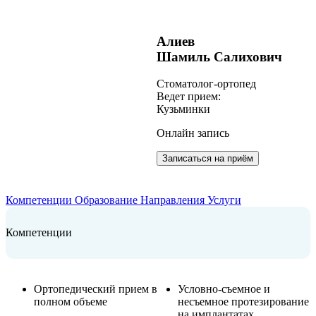
Алиев
Шамиль Салихович
Cтоматолог-ортопед
Ведет прием:
Кузьминки
Онлайн запись
Записаться на приём
Компетенции
Образование
Направления
Услуги
Компетенции
Ортопедический прием в
Условно-съемное и
полном объеме
несъемное протезирование
на имплантатах