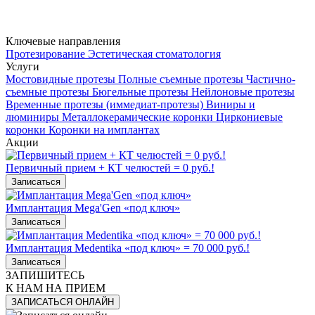
Ключевые направления
Протезирование
Эстетическая стоматология
Услуги
Мостовидные протезы
Полные съемные протезы
Частично-
съемные протезы
Бюгельные протезы
Нейлоновые протезы
Временные протезы (иммедиат-протезы)
Виниры и
люминиры
Металлокерамические коронки
Циркониевые
коронки
Коронки на имплантах
Акции
Первичный прием + КТ челюстей = 0 руб.!
Записаться
Имплантация Mega'Gen «под ключ»
Записаться
Имплантация Medentika «под ключ» = 70 000 руб.!
Записаться
ЗАПИШИТЕСЬ
К НАМ НА ПРИЕМ
ЗАПИСАТЬСЯ ОНЛАЙН