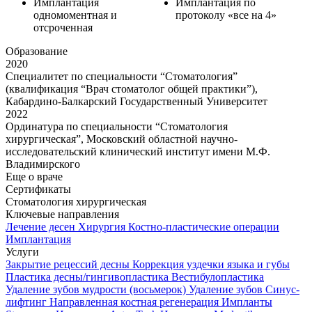
Имплантация
Имплантация по
одномоментная и
протоколу «все на 4»
отсроченная
Образование
2020
Специалитет по специальности “Стоматология”
(квалификация “Врач стоматолог общей практики”),
Кабардино-Балкарский Государственный Университет
2022
Ординатура по специальности “Стоматология
хирургическая”, Московский областной научно-
исследовательский клинический институт имени М.Ф.
Владимирского
Еще о враче
Сертификаты
Стоматология хирургическая
Ключевые направления
Лечение десен
Хирургия
Костно-пластические операции
Имплантация
Услуги
Закрытие рецессий десны
Коррекция уздечки языка и губы
Пластика десны/гингивопластика
Вестибулопластика
Удаление зубов мудрости (восьмерок)
Удаление зубов
Синус-
лифтинг
Направленная костная регенерация
Импланты