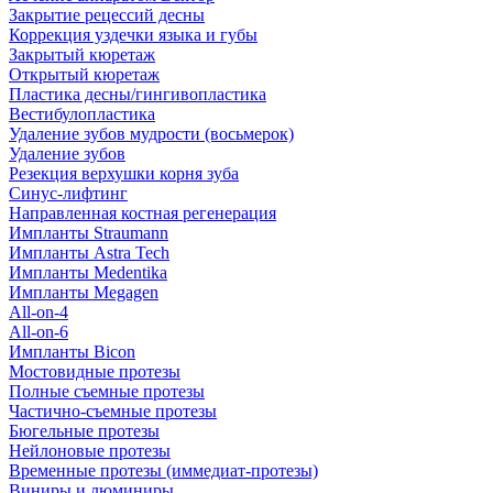
Закрытие рецессий десны
Коррекция уздечки языка и губы
Закрытый кюретаж
Открытый кюретаж
Пластика десны/гингивопластика
Вестибулопластика
Удаление зубов мудрости (восьмерок)
Удаление зубов
Резекция верхушки корня зуба
Синус-лифтинг
Направленная костная регенерация
Импланты Straumann
Импланты Astra Tech
Импланты Medentika
Импланты Megagen
All-on-4
All-on-6
Импланты Bicon
Мостовидные протезы
Полные съемные протезы
Частично-съемные протезы
Бюгельные протезы
Нейлоновые протезы
Временные протезы (иммедиат-протезы)
Виниры и люминиры