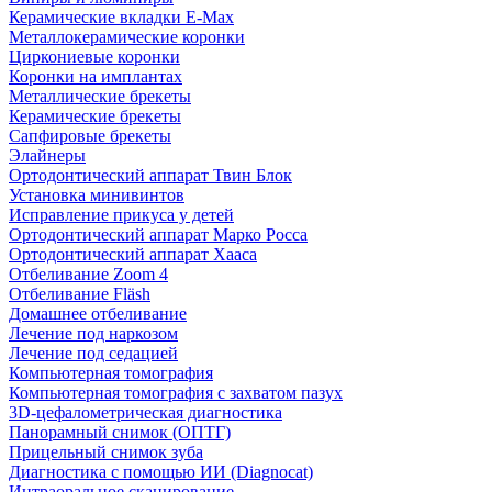
Керамические вкладки E-Max
Металлокерамические коронки
Циркониевые коронки
Коронки на имплантах
Металлические брекеты
Керамические брекеты
Сапфировые брекеты
Элайнеры
Ортодонтический аппарат Твин Блок
Установка минивинтов
Исправление прикуса у детей
Ортодонтический аппарат Марко Росса
Ортодонтический аппарат Хааса
Отбеливание Zoom 4
Отбеливание Fläsh
Домашнее отбеливание
Лечение под наркозом
Лечение под седацией
Компьютерная томография
Компьютерная томография с захватом пазух
3D-цефалометрическая диагностика
Панорамный снимок (ОПТГ)
Прицельный снимок зуба
Диагностика с помощью ИИ (Diagnocat)
Интраоральное сканирование