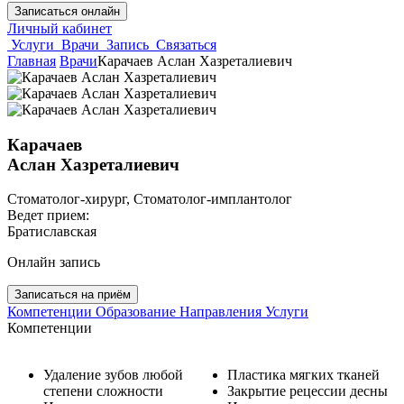
Записаться онлайн
Личный кабинет
Услуги
Врачи
Запись
Связаться
Главная
Врачи
Карачаев Аслан Хазреталиевич
Карачаев
Аслан Хазреталиевич
Cтоматолог-хирург, Cтоматолог-имплантолог
Ведет прием:
Братиславская
Онлайн запись
Записаться на приём
Компетенции
Образование
Направления
Услуги
Компетенции
Удаление зубов любой
Пластика мягких тканей
степени сложности
Закрытие рецессии десны