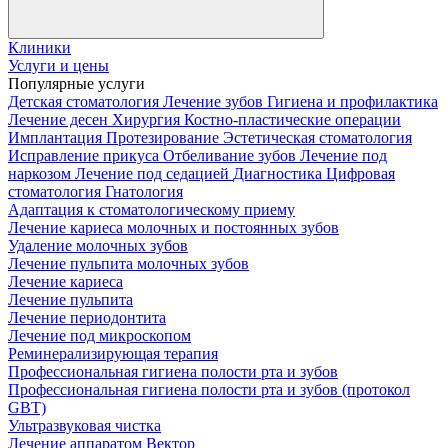
Клиники
Услуги и цены
Популярные услуги
Детская стоматология
Лечение зубов
Гигиена и профилактика
Лечение десен
Хирургия
Костно-пластические операции
Имплантация
Протезирование
Эстетическая стоматология
Исправление прикуса
Отбеливание зубов
Лечение под
наркозом
Лечение под седацией
Диагностика
Цифровая
стоматология
Гнатология
Адаптация к стоматологическому приему
Лечение кариеса молочных и постоянных зубов
Удаление молочных зубов
Лечение пульпита молочных зубов
Лечение кариеса
Лечение пульпита
Лечение периодонтита
Лечение под микроскопом
Реминерализирующая терапия
Профессиональная гигиена полости рта и зубов
Профессиональная гигиена полости рта и зубов (протокол
GBT)
Ультразвуковая чистка
Лечение аппаратом Вектор