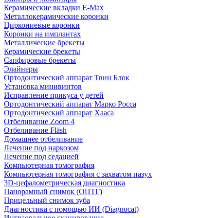
Керамические вкладки E-Max
Металлокерамические коронки
Циркониевые коронки
Коронки на имплантах
Металлические брекеты
Керамические брекеты
Сапфировые брекеты
Элайнеры
Ортодонтический аппарат Твин Блок
Установка минивинтов
Исправление прикуса у детей
Ортодонтический аппарат Марко Росса
Ортодонтический аппарат Хааса
Отбеливание Zoom 4
Отбеливание Fläsh
Домашнее отбеливание
Лечение под наркозом
Лечение под седацией
Компьютерная томография
Компьютерная томография с захватом пазух
3D-цефалометрическая диагностика
Панорамный снимок (ОПТГ)
Прицельный снимок зуба
Диагностика с помощью ИИ (Diagnocat)
Интраоральное сканирование