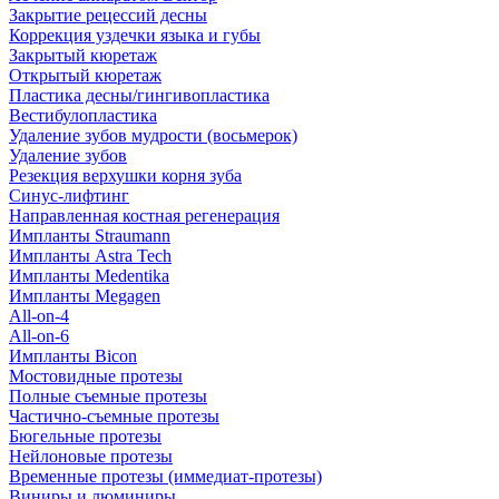
Закрытие рецессий десны
Коррекция уздечки языка и губы
Закрытый кюретаж
Открытый кюретаж
Пластика десны/гингивопластика
Вестибулопластика
Удаление зубов мудрости (восьмерок)
Удаление зубов
Резекция верхушки корня зуба
Синус-лифтинг
Направленная костная регенерация
Импланты Straumann
Импланты Astra Tech
Импланты Medentika
Импланты Megagen
All-on-4
All-on-6
Импланты Bicon
Мостовидные протезы
Полные съемные протезы
Частично-съемные протезы
Бюгельные протезы
Нейлоновые протезы
Временные протезы (иммедиат-протезы)
Виниры и люминиры