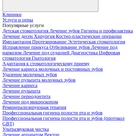
Клиники
Услуги и цены
Популярные услуги
Детская стоматология
Лечение зубов
Гигиена и профилактика
Лечение десен
Хирургия
Костно-пластические операции
Имплантация
Протезирование
Эстетическая стоматология
Исправление прикуса
Отбеливание зубов
Лечение под
наркозом
Лечение под седацией
Диагностика
Цифровая
стоматология
Гнатология
Адаптация к стоматологическому приему
Лечение кариеса молочных и постоянных зубов
Удаление молочных зубов
Лечение пульпита молочных зубов
Лечение кариеса
Лечение пульпита
Лечение периодонтита
Лечение под микроскопом
Реминерализирующая терапия
Профессиональная гигиена полости рта и зубов
Профессиональная гигиена полости рта и зубов (протокол
GBT)
Ультразвуковая чистка
Лечение аппаратом Вектор