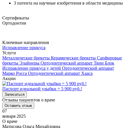
3 патента на научные изобретения в области медицины
Сертификаты
Ортодонтия
Ключевые направления
Исправление прикуса
Услуги
Металлические брекеты
Керамические брекеты
Сапфировые
брекеты
Элайнеры
Ортодонтический аппарат Твин Блок
Исправление прикуса у детей
Ортодонтический аппарат
Марко Росса
Ортодонтический аппарат Хааса
Акции
Паспорт идеальной улыбки = 5 900 руб.!
Записаться
Отзывы пациентов о враче
Оставить отзыв
07
января 2025
О враче
Матисова Ольга Михайловна