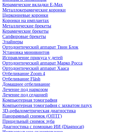
Керамические вкладки E-Max
Металлокерамические коронки
Циркониевые коронки
Коронки на имплантах
Металлические брекеты
Керамические брекеты
Сапфировые брекеты
Элайнеры
Ортодонтический аппарат Твин Блок
Установка минивинтов
Исправление прикуса у детей
Ортодонтический аппарат Марко Росса
Ортодонтический аппарат Хааса
Отбеливание Zoom 4
Отбеливание Fläsh
Домашнее отбеливание
Лечение под наркозом
Лечение под седацией
Компьютерная томография
Компьютерная томография с захватом пазух
3D-цефалометрическая диагностика
Панорамный снимок (ОПТГ)
Прицельный снимок зуба
Диагностика с помощью ИИ (Diagnocat)
Интраоральное сканирование