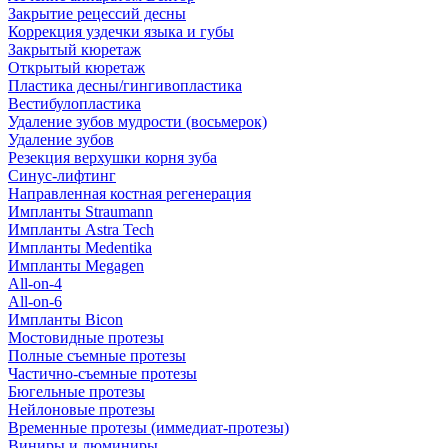
Закрытие рецессий десны
Коррекция уздечки языка и губы
Закрытый кюретаж
Открытый кюретаж
Пластика десны/гингивопластика
Вестибулопластика
Удаление зубов мудрости (восьмерок)
Удаление зубов
Резекция верхушки корня зуба
Синус-лифтинг
Направленная костная регенерация
Импланты Straumann
Импланты Astra Tech
Импланты Medentika
Импланты Megagen
All-on-4
All-on-6
Импланты Bicon
Мостовидные протезы
Полные съемные протезы
Частично-съемные протезы
Бюгельные протезы
Нейлоновые протезы
Временные протезы (иммедиат-протезы)
Виниры и люминиры