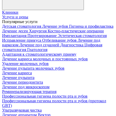
Клиники
Услуги и цены
Популярные услуги
Детская стоматология
Лечение зубов
Гигиена и профилактика
Лечение десен
Хирургия
Костно-пластические операции
Имплантация
Протезирование
Эстетическая стоматология
Исправление прикуса
Отбеливание зубов
Лечение под
наркозом
Лечение под седацией
Диагностика
Цифровая
стоматология
Гнатология
Адаптация к стоматологическому приему
Лечение кариеса молочных и постоянных зубов
Удаление молочных зубов
Лечение пульпита молочных зубов
Лечение кариеса
Лечение пульпита
Лечение периодонтита
Лечение под микроскопом
Реминерализирующая терапия
Профессиональная гигиена полости рта и зубов
Профессиональная гигиена полости рта и зубов (протокол
GBT)
Ультразвуковая чистка
Лечение аппаратом Вектор