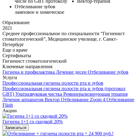
числе по GBT протоколу
Вектор-терапия
Отбеливание зубов
ламповое и химическое
Образование
2021
Среднее профессиональное по специальности “Гигиенист
стоматологический”, Медицинское училище, г. Санкт-
Петербург
Еще о враче
Сертификаты
Гигиенист стоматологический
Ключевые направления
Гигиена и профилактика
Лечение десен
Отбеливание зубов
Услуги
Профессиональная гигиена полости рта и зубов
Профессиональная гигиена полости рта и зубов (протокол
GBT)
Ультразвуковая чистка
Реминерализирующая терапия
Лечение аппаратом Вектор
Отбеливание Zoom 4
Отбеливание
Fläsh
Акции
Гигиена 1+1 со скидкой 20%
Записаться