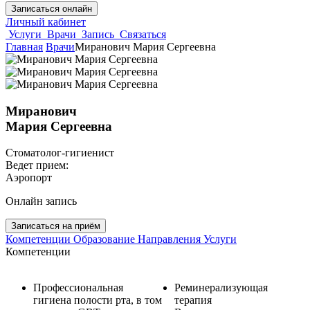
Записаться онлайн
Личный кабинет
Услуги
Врачи
Запись
Связаться
Главная
Врачи
Миранович Мария Сергеевна
Миранович
Мария Сергеевна
Cтоматолог-гигиенист
Ведет прием:
Аэропорт
Онлайн запись
Записаться на приём
Компетенции
Образование
Направления
Услуги
Компетенции
Профессиональная
Реминерализующая
гигиена полости рта, в том
терапия