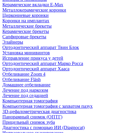
Керамические вкладки E-Max
Металлокерамические коронки
Циркониевые коронки
Коронки на имплантах
Металлические брекеты
Керамические брекеты
Сапфировые брекеты
Элайнеры
Ортодонтический аппарат Твин Блок
Установка минивинтов
Исправление прикуса у детей
Ортодонтический аппарат Марко Росса
Ортодонтический аппарат Хааса
Отбеливание Zoom 4
Отбеливание Fläsh
Домашнее отбеливание
Лечение под наркозом
Лечение под седацией
Компьютерная томография
Компьютерная томография с захватом пазух
3D-цефалометрическая диагностика
Панорамный снимок (ОПТГ)
Прицельный снимок зуба
Диагностика с помощью ИИ (Diagnocat)
Интраоральное сканирование