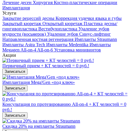
Лечение десен
Хирургия
Костно-пластические операции
Имплантация
Услуги
Закрытие рецессий десны
Коррекция уздечки языка и губы
Закрытый кюретаж
Открытый кюретаж
Пластика десны/
гингивопластика
Вестибулопластика
Удаление зубов
мудрости (восьмерок)
Удаление зубов
Синус-лифтинг
Направленная костная регенерация
Импланты Straumann
Импланты Astra Tech
Импланты Medentika
Импланты
Megagen
All-on-4
All-on-6
Установка минивинтов
Акции
Первичный прием + КТ челюстей = 0 руб.!
Записаться
Имплантация Mega'Gen «под ключ»
Записаться
Консультация по протезированию All-on-4 + КТ челюстей = 0
руб.!
Записаться
Скидка 20% на импланты Straumann