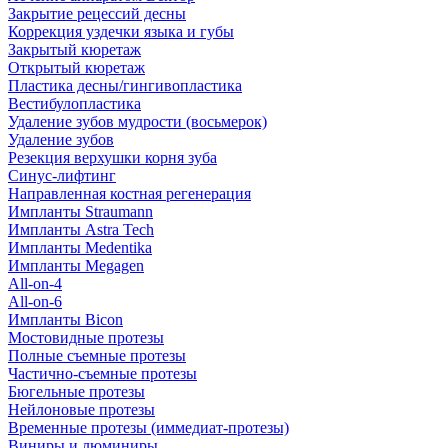
Закрытие рецессий десны
Коррекция уздечки языка и губы
Закрытый кюретаж
Открытый кюретаж
Пластика десны/гингивопластика
Вестибулопластика
Удаление зубов мудрости (восьмерок)
Удаление зубов
Резекция верхушки корня зуба
Синус-лифтинг
Направленная костная регенерация
Импланты Straumann
Импланты Astra Tech
Импланты Medentika
Импланты Megagen
All-on-4
All-on-6
Импланты Bicon
Мостовидные протезы
Полные съемные протезы
Частично-съемные протезы
Бюгельные протезы
Нейлоновые протезы
Временные протезы (иммедиат-протезы)
Виниры и люминиры