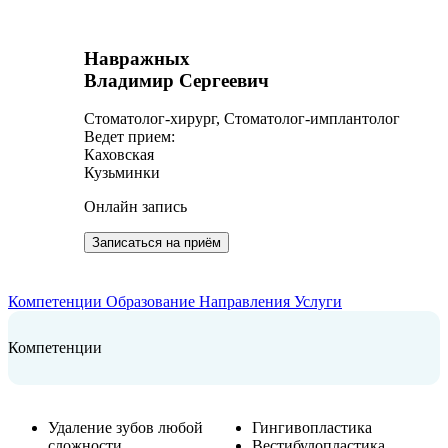
Навражных
Владимир Сергеевич
Cтоматолог-хирург, Cтоматолог-имплантолог
Ведет прием:
Каховская
Кузьминки
Онлайн запись
Записаться на приём
Компетенции
Образование
Направления
Услуги
Компетенции
Удаление зубов любой
Гингивопластика
сложности
Вестибулопластика