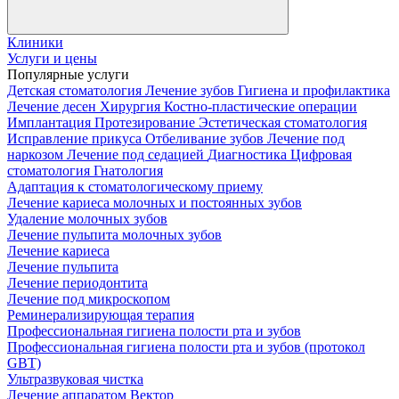
Клиники
Услуги и цены
Популярные услуги
Детская стоматология
Лечение зубов
Гигиена и профилактика
Лечение десен
Хирургия
Костно-пластические операции
Имплантация
Протезирование
Эстетическая стоматология
Исправление прикуса
Отбеливание зубов
Лечение под
наркозом
Лечение под седацией
Диагностика
Цифровая
стоматология
Гнатология
Адаптация к стоматологическому приему
Лечение кариеса молочных и постоянных зубов
Удаление молочных зубов
Лечение пульпита молочных зубов
Лечение кариеса
Лечение пульпита
Лечение периодонтита
Лечение под микроскопом
Реминерализирующая терапия
Профессиональная гигиена полости рта и зубов
Профессиональная гигиена полости рта и зубов (протокол
GBT)
Ультразвуковая чистка
Лечение аппаратом Вектор