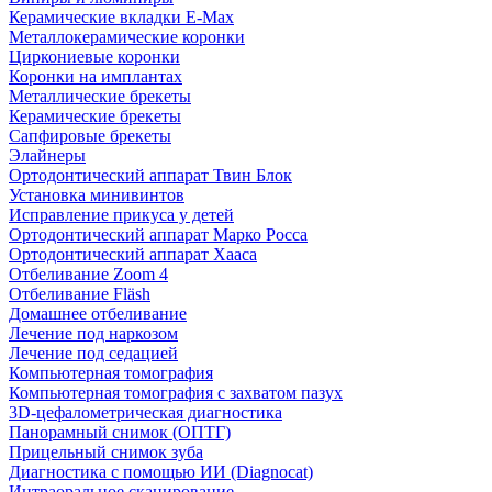
Керамические вкладки E-Max
Металлокерамические коронки
Циркониевые коронки
Коронки на имплантах
Металлические брекеты
Керамические брекеты
Сапфировые брекеты
Элайнеры
Ортодонтический аппарат Твин Блок
Установка минивинтов
Исправление прикуса у детей
Ортодонтический аппарат Марко Росса
Ортодонтический аппарат Хааса
Отбеливание Zoom 4
Отбеливание Fläsh
Домашнее отбеливание
Лечение под наркозом
Лечение под седацией
Компьютерная томография
Компьютерная томография с захватом пазух
3D-цефалометрическая диагностика
Панорамный снимок (ОПТГ)
Прицельный снимок зуба
Диагностика с помощью ИИ (Diagnocat)
Интраоральное сканирование