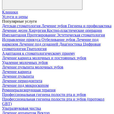
Клиники
Услуги и цены
Популярные услуги
Детская стоматология
Лечение зубов
Гигиена и профилактика
Лечение десен
Хирургия
Костно-пластические операции
Имплантация
Протезирование
Эстетическая стоматология
Исправление прикуса
Отбеливание зубов
Лечение под
наркозом
Лечение под седацией
Диагностика
Цифровая
стоматология
Гнатология
Адаптация к стоматологическому приему
Лечение кариеса молочных и постоянных зубов
Удаление молочных зубов
Лечение пульпита молочных зубов
Лечение кариеса
Лечение пульпита
Лечение периодонтита
Лечение под микроскопом
Реминерализирующая терапия
Профессиональная гигиена полости рта и зубов
Профессиональная гигиена полости рта и зубов (протокол
GBT)
Ультразвуковая чистка
Лечение аппаратом Вектор