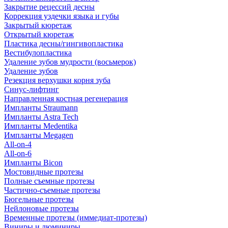
Закрытие рецессий десны
Коррекция уздечки языка и губы
Закрытый кюретаж
Открытый кюретаж
Пластика десны/гингивопластика
Вестибулопластика
Удаление зубов мудрости (восьмерок)
Удаление зубов
Резекция верхушки корня зуба
Синус-лифтинг
Направленная костная регенерация
Импланты Straumann
Импланты Astra Tech
Импланты Medentika
Импланты Megagen
All-on-4
All-on-6
Импланты Bicon
Мостовидные протезы
Полные съемные протезы
Частично-съемные протезы
Бюгельные протезы
Нейлоновые протезы
Временные протезы (иммедиат-протезы)
Виниры и люминиры