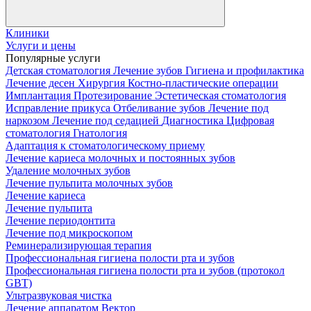
Клиники
Услуги и цены
Популярные услуги
Детская стоматология
Лечение зубов
Гигиена и профилактика
Лечение десен
Хирургия
Костно-пластические операции
Имплантация
Протезирование
Эстетическая стоматология
Исправление прикуса
Отбеливание зубов
Лечение под
наркозом
Лечение под седацией
Диагностика
Цифровая
стоматология
Гнатология
Адаптация к стоматологическому приему
Лечение кариеса молочных и постоянных зубов
Удаление молочных зубов
Лечение пульпита молочных зубов
Лечение кариеса
Лечение пульпита
Лечение периодонтита
Лечение под микроскопом
Реминерализирующая терапия
Профессиональная гигиена полости рта и зубов
Профессиональная гигиена полости рта и зубов (протокол
GBT)
Ультразвуковая чистка
Лечение аппаратом Вектор