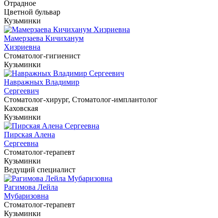
Отрадное
Цветной бульвар
Кузьминки
Мамерзаева Кичиханум
Хизриевна
Cтоматолог-гигиенист
Кузьминки
Навражных Владимир
Сергеевич
Cтоматолог-хирург, Cтоматолог-имплантолог
Каховская
Кузьминки
Пирская Алена
Сергеевна
Cтоматолог-терапевт
Кузьминки
Ведущий специалист
Рагимова Лейла
Мубаризовна
Cтоматолог-терапевт
Кузьминки