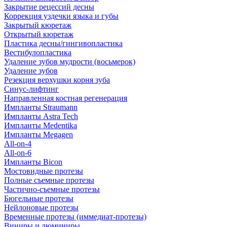
Закрытие рецессий десны
Коррекция уздечки языка и губы
Закрытый кюретаж
Открытый кюретаж
Пластика десны/гингивопластика
Вестибулопластика
Удаление зубов мудрости (восьмерок)
Удаление зубов
Резекция верхушки корня зуба
Синус-лифтинг
Направленная костная регенерация
Импланты Straumann
Импланты Astra Tech
Импланты Medentika
Импланты Megagen
All-on-4
All-on-6
Импланты Bicon
Мостовидные протезы
Полные съемные протезы
Частично-съемные протезы
Бюгельные протезы
Нейлоновые протезы
Временные протезы (иммедиат-протезы)
Виниры и люминиры