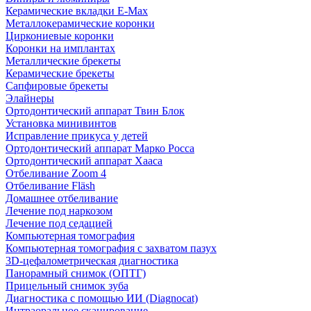
Керамические вкладки E-Max
Металлокерамические коронки
Циркониевые коронки
Коронки на имплантах
Металлические брекеты
Керамические брекеты
Сапфировые брекеты
Элайнеры
Ортодонтический аппарат Твин Блок
Установка минивинтов
Исправление прикуса у детей
Ортодонтический аппарат Марко Росса
Ортодонтический аппарат Хааса
Отбеливание Zoom 4
Отбеливание Fläsh
Домашнее отбеливание
Лечение под наркозом
Лечение под седацией
Компьютерная томография
Компьютерная томография с захватом пазух
3D-цефалометрическая диагностика
Панорамный снимок (ОПТГ)
Прицельный снимок зуба
Диагностика с помощью ИИ (Diagnocat)
Интраоральное сканирование