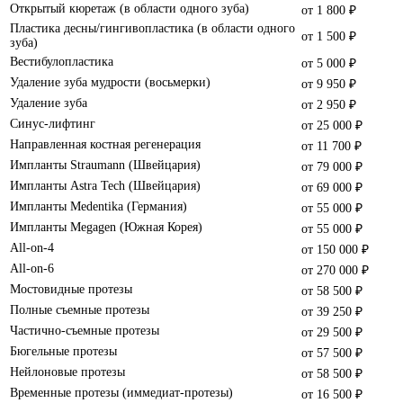
Открытый кюретаж (в области одного зуба)
от 1 800 ₽
Пластика десны/гингивопластика (в области одного
от 1 500 ₽
зуба)
Вестибулопластика
от 5 000 ₽
Удаление зуба мудрости (восьмерки)
от 9 950 ₽
Удаление зуба
от 2 950 ₽
Синус-лифтинг
от 25 000 ₽
Направленная костная регенерация
от 11 700 ₽
Импланты Straumann (Швейцария)
от 79 000 ₽
Импланты Astra Tech (Швейцария)
от 69 000 ₽
Импланты Medentika (Германия)
от 55 000 ₽
Импланты Megagen (Южная Корея)
от 55 000 ₽
All-on-4
от 150 000 ₽
All-on-6
от 270 000 ₽
Мостовидные протезы
от 58 500 ₽
Полные съемные протезы
от 39 250 ₽
Частично-съемные протезы
от 29 500 ₽
Бюгельные протезы
от 57 500 ₽
Нейлоновые протезы
от 58 500 ₽
Временные протезы (иммедиат-протезы)
от 16 500 ₽