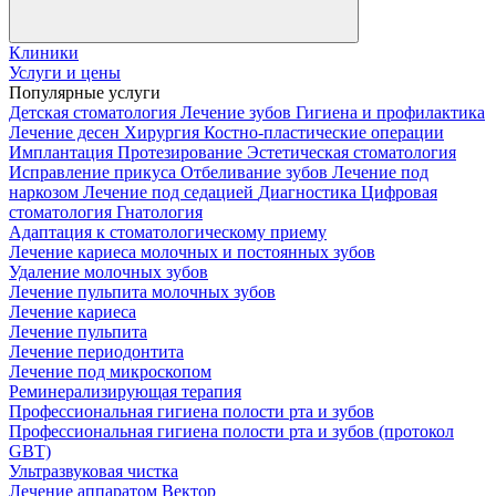
Клиники
Услуги и цены
Популярные услуги
Детская стоматология
Лечение зубов
Гигиена и профилактика
Лечение десен
Хирургия
Костно-пластические операции
Имплантация
Протезирование
Эстетическая стоматология
Исправление прикуса
Отбеливание зубов
Лечение под
наркозом
Лечение под седацией
Диагностика
Цифровая
стоматология
Гнатология
Адаптация к стоматологическому приему
Лечение кариеса молочных и постоянных зубов
Удаление молочных зубов
Лечение пульпита молочных зубов
Лечение кариеса
Лечение пульпита
Лечение периодонтита
Лечение под микроскопом
Реминерализирующая терапия
Профессиональная гигиена полости рта и зубов
Профессиональная гигиена полости рта и зубов (протокол
GBT)
Ультразвуковая чистка
Лечение аппаратом Вектор