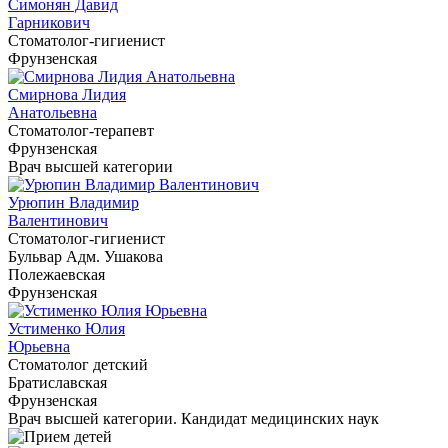
Симонян Давид
Гарникович
Cтоматолог-гигиенист
Фрунзенская
Смирнова Лидия
Анатольевна
Cтоматолог-терапевт
Фрунзенская
Врач высшей категории
Урюпин Владимир
Валентинович
Cтоматолог-гигиенист
Бульвар Адм. Ушакова
Полежаевская
Фрунзенская
Устименко Юлия
Юрьевна
Cтоматолог детский
Братиславская
Фрунзенская
Врач высшей категории. Кандидат медицинских наук