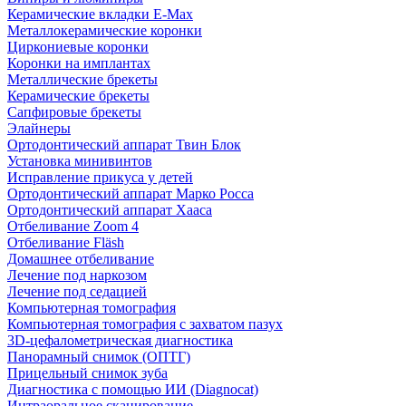
Керамические вкладки E-Max
Металлокерамические коронки
Циркониевые коронки
Коронки на имплантах
Металлические брекеты
Керамические брекеты
Сапфировые брекеты
Элайнеры
Ортодонтический аппарат Твин Блок
Установка минивинтов
Исправление прикуса у детей
Ортодонтический аппарат Марко Росса
Ортодонтический аппарат Хааса
Отбеливание Zoom 4
Отбеливание Fläsh
Домашнее отбеливание
Лечение под наркозом
Лечение под седацией
Компьютерная томография
Компьютерная томография с захватом пазух
3D-цефалометрическая диагностика
Панорамный снимок (ОПТГ)
Прицельный снимок зуба
Диагностика с помощью ИИ (Diagnocat)
Интраоральное сканирование