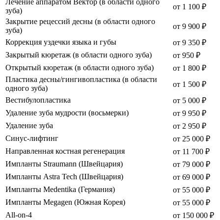
Лечение аппаратом Вектор (в области одного
от 1 100 ₽
зуба)
Закрытие рецессий десны (в области одного
от 9 900 ₽
зуба)
Коррекция уздечки языка и губы
от 9 350 ₽
Закрытый кюретаж (в области одного зуба)
от 950 ₽
Открытый кюретаж (в области одного зуба)
от 1 800 ₽
Пластика десны/гингивопластика (в области
от 1 500 ₽
одного зуба)
Вестибулопластика
от 5 000 ₽
Удаление зуба мудрости (восьмерки)
от 9 950 ₽
Удаление зуба
от 2 950 ₽
Синус-лифтинг
от 25 000 ₽
Направленная костная регенерация
от 11 700 ₽
Импланты Straumann (Швейцария)
от 79 000 ₽
Импланты Astra Tech (Швейцария)
от 69 000 ₽
Импланты Medentika (Германия)
от 55 000 ₽
Импланты Megagen (Южная Корея)
от 55 000 ₽
All-on-4
от 150 000 ₽