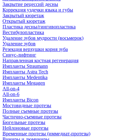
Закрытие рецессий десны
Коррекция уздечки языка и губы
Закрытый кюретаж
Открытый кюретаж
Пластика десны/гингивопластика
Вестибулопластика
Удаление зубов мудрости (восьмерок)
Удаление зубов
Резекция верхушки корня зуба
Синус-лифтинг
Направленная костная регенерация
Импланты Straumann
Импланты Astra Tech
Импланты Medentika
Импланты Megagen
All-on-4
All-on-6
Импланты Bicon
Мостовидные протезы
Полные съемные протезы
Частично-съемные протезы
Бюгельные протезы
Нейлоновые протезы
Временные протезы (иммедиат-протезы)
Виниры и люминиры